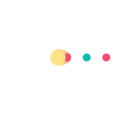
 | 180 CÁPSULAS
S
COMPRAR EL
PRODUCTO
RAR EL
DUCTO
 C 1000 MG | 240
VITAMINA D3 4000 IU | 300
IDOS VEGANOS
PERLAS
RAR EL
COMPRAR EL
DUCTO
PRODUCTO