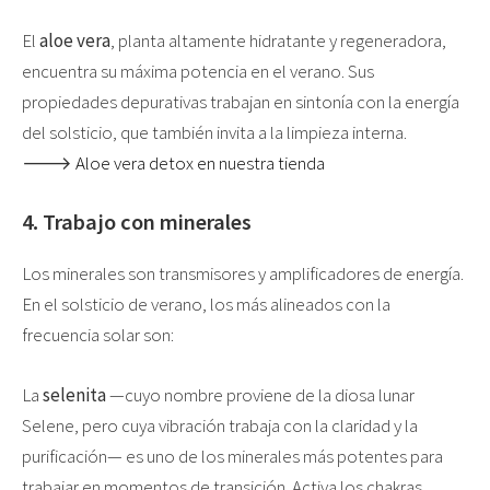
El
aloe vera
, planta altamente hidratante y regeneradora,
encuentra su máxima potencia en el verano. Sus
propiedades depurativas trabajan en sintonía con la energía
del solsticio, que también invita a la limpieza interna.
🡒
Aloe vera detox en nuestra tienda
4. Trabajo con minerales
Los minerales son transmisores y amplificadores de energía.
En el solsticio de verano, los más alineados con la
frecuencia solar son:
La
selenita
—cuyo nombre proviene de la diosa lunar
Selene, pero cuya vibración trabaja con la claridad y la
purificación— es uno de los minerales más potentes para
trabajar en momentos de transición. Activa los chakras