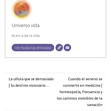
Universo vida
Acerca de la vida
Ver todas las entradas
Navegación
La célula que ve demasiado
Cuando el veneno se
| Su destino visionario…
convierte en medicina |
de
homeopatía, frecuencia y
entradas
los caminos invisibles de la
sanación