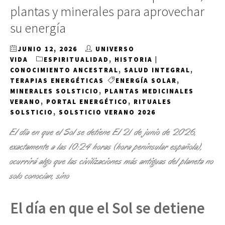
plantas y minerales para aprovechar
su energía
JUNIO 12, 2026
UNIVERSO
VIDA
ESPIRITUALIDAD
,
HISTORIA |
CONOCIMIENTO ANCESTRAL
,
SALUD INTEGRAL
,
TERAPIAS ENERGÉTICAS
ENERGÍA SOLAR
,
MINERALES SOLSTICIO
,
PLANTAS MEDICINALES
VERANO
,
PORTAL ENERGÉTICO
,
RITUALES
SOLSTICIO
,
SOLSTICIO VERANO 2026
El día en que el Sol se detiene El 21 de junio de 2026,
exactamente a las 10:24 horas (hora peninsular española),
ocurrirá algo que las civilizaciones más antiguas del planeta no
solo conocían, sino
El día en que el Sol se detiene